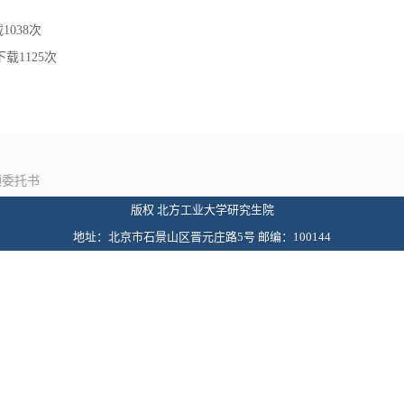
载
1038
次
下载
1125
次
领委托书
版权 北方工业大学研究生院
地址：北京市石景山区晋元庄路5号 邮编：100144