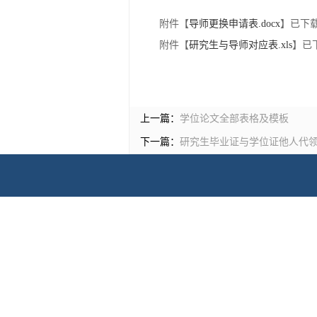
附件【
导师更换申请表.docx
】已下
附件【
研究生与导师对应表.xls
】已
上一篇：
学位论文全部表格及模板
下一篇：
研究生毕业证与学位证他人代